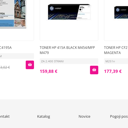
 C4195A
TONER HP 415A BLACK M454/MFP
TONER HP CF2
M479
MAGENTA
OM
ZA 2.400 STRANI
M251n
3,02 €
159,88 €
177,39 €
ntakt
Katalog
Novice
Pogoji pos