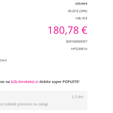
225,98 €
45,20 € (20%)
148,18 €
180,78 €
829160069357
HPQ3961A
stava
javo na
b2b.birokebsi.si
dobite super POPUSTE!
2-3 dni
 bo izdelek ponovno na zalogi