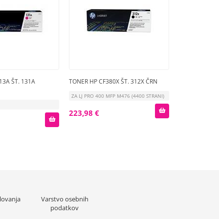
13A ŠT. 131A
TONER HP CF380X ŠT. 312X ČRN
ZA LJ PRO 400 MFP M476 (4400 STRANI)
223,98 €
lovanja
Varstvo osebnih
podatkov