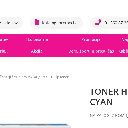
g izdelkov
Katalogi promocija
01 560 87 2
vitev
Eko pisarna
Promocija
Nap
Tonerji,črnila, trakovi orig.-rec.
Akcija
Dom, šport in prosti čas
Tonerji,črnila, trakovi orig.-rec.
Hp tonerji
TONER HP
CYAN
NA ZALOGI 2 KOM L