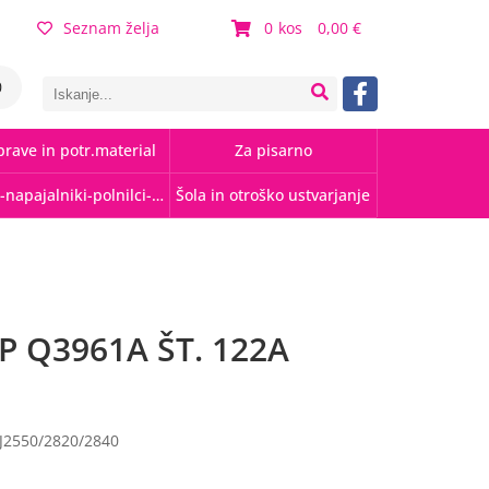
Seznam želja
0
0,00
0
rave in potr.material
Za pisarno
Kabli-napajalniki-polnilci-hubi
Šola in otroško ustvarjanje
 Q3961A ŠT. 122A
J2550/2820/2840