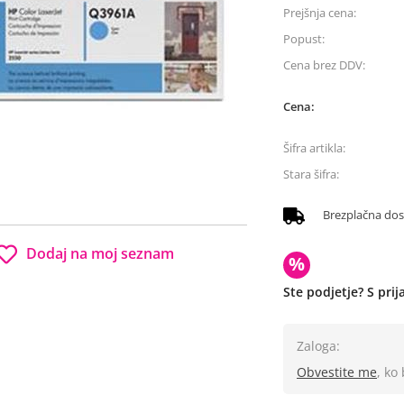
Prejšnja cena:
Popust:
Cena brez DDV:
Cena:
Šifra artikla:
Stara šifra:
Brezplačna do
Dodaj na moj seznam
%
Ste podjetje? S pri
Zaloga:
Obvestite me
, ko