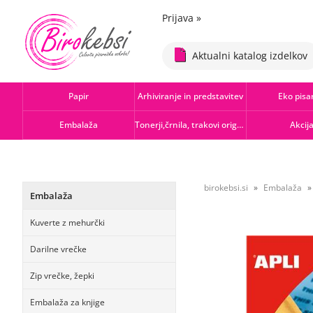
Prijava
»
Aktualni katalog izdelkov
Papir
Arhiviranje in predstavitev
Eko pisa
Embalaža
Tonerji,črnila, trakovi orig.-rec.
Akcij
birokebsi.si
Embalaža
Embalaža
Kuverte z mehurčki
Darilne vrečke
Zip vrečke, žepki
Embalaža za knjige