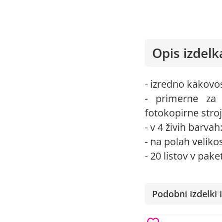
Opis izdelk
- izredno kakovo
- primerne za t
fotokopirne stro
- v 4 živih barvah
- na polah veliko
- 20 listov v pake
Podobni izdelki i