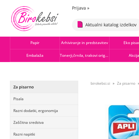
Prijava
»
Aktualni katalog izdelkov
Papir
Arhiviranje in predstavitev
Eko pisa
Embalaža
Tonerji,črnila, trakovi orig.-rec.
Akcij
birokebsi.si
Za pisarno
Za pisarno
Pisala
Razni dodatki, ergonomija
Zaščitna sredstva
Razni napitki