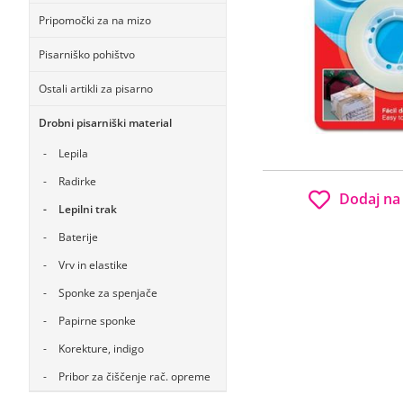
Pripomočki za na mizo
Pisarniško pohištvo
Ostali artikli za pisarno
Drobni pisarniški material
Lepila
Radirke
Dodaj na
Lepilni trak
Baterije
Vrv in elastike
Sponke za spenjače
Papirne sponke
Korekture, indigo
Pribor za čiščenje rač. opreme