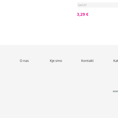
S-6127
3,29 €
O nas
Kje smo
Kontakt
Ka
www