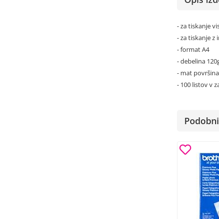
- za tiskanje 
- za tiskanje z 
- format A4
- debelina 12
- mat površina
- 100 listov v 
Podobni 