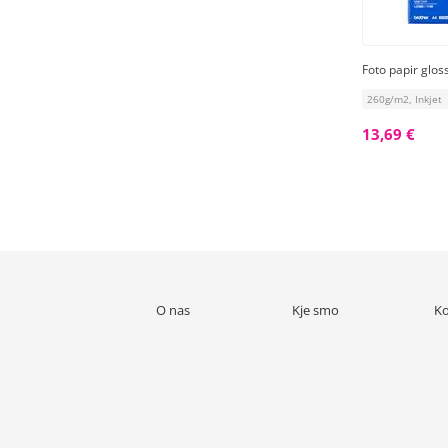
Foto papir gloss
260g/m2, Inkjet
13,69 €
O nas
Kje smo
Ko