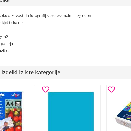
visokokakovostnih fotografij s profesionalnim izgledom
inkjet tiskalniki
0g/m2
 papirja
zavitku
izdelki iz iste kategorije