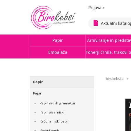
Prijava
»
Aktualni katalo
Papir
Arhiviranje in predsta
Embalaža
birokebsi.si
Papir
Papir
Papir večjih gramatur
Papir pisarniški
Računalniški papir
Barvni papir