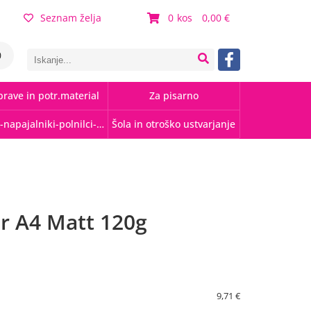
Seznam želja
0
0,00
0
rave in potr.material
Za pisarno
Kabli-napajalniki-polnilci-hubi
Šola in otroško ustvarjanje
ir A4 Matt 120g
9,71 €