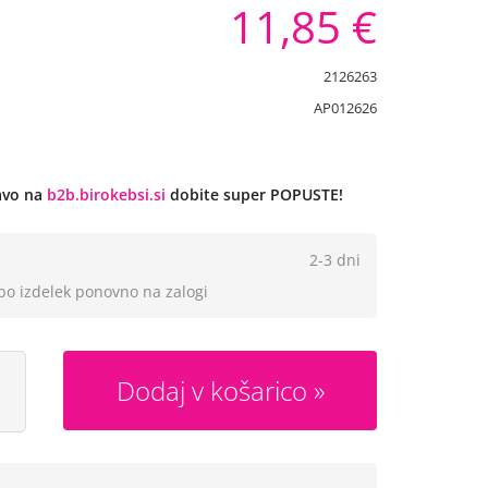
11,85 €
2126263
AP012626
javo na
b2b.birokebsi.si
dobite super POPUSTE!
2-3 dni
 bo izdelek ponovno na zalogi
Dodaj v košarico