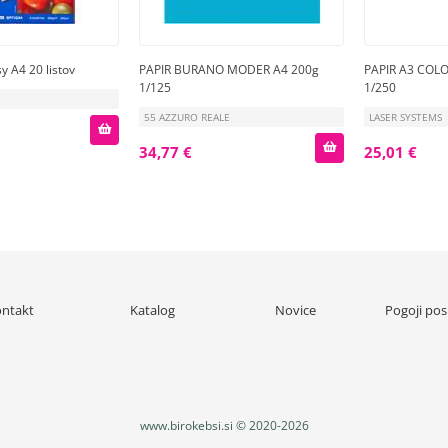
y A4 20 listov
PAPIR BURANO MODER A4 200g
PAPIR A3 COL
1/125
1/250
55 AZZURO REALE
LASER SYSTEMS
34,77 €
25,01 €
ntakt
Katalog
Novice
Pogoji pos
www.birokebsi.si © 2020-2026