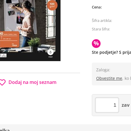
Cena:
Šifra artikla:
Stara šifra:
%
Ste podjetje? S pri
Zaloga:
Obvestite me
, ko
Dodaj na moj seznam
zav
elka