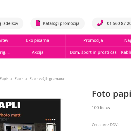
g izdelkov
Katalogi promocija
01 560 87 2
vitev
Eko pisarna
Promocija
Nap
Tonerji,črnila, trakovi orig.-rec.
Akcija
Dom, šport in prosti čas
Papir
Papir
Papir večjih gramatur
Foto pap
100 listov
Cena brez DDV: