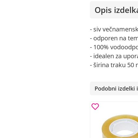
Opis izdelk
- siv večnamensk
- odporen na te
- 100% vodoodp
- idealen za upor
- širina traku 50
Podobni izdelki i