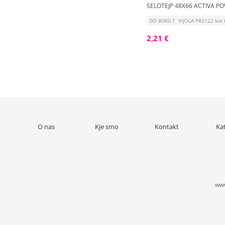
SELOTEJP 48X66 ACTIVA PO
DO 80KG T. VIJOLA P82122 kot 
2,21 €
O nas
Kje smo
Kontakt
Ka
www