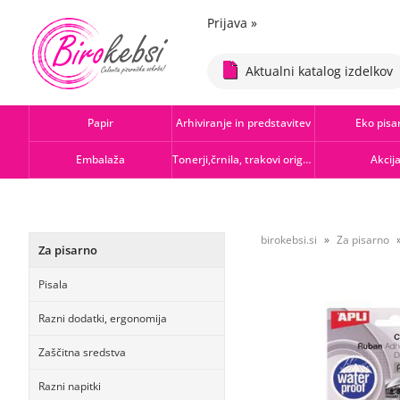
Prijava
»
Aktualni katalog izdelkov
Papir
Arhiviranje in predstavitev
Eko pisa
Embalaža
Tonerji,črnila, trakovi orig.-rec.
Akcij
birokebsi.si
Za pisarno
Za pisarno
Pisala
Razni dodatki, ergonomija
Zaščitna sredstva
Razni napitki