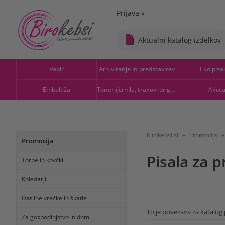
Prijava
»
Aktualni katalog izdelkov
Papir
Arhiviranje in predstavitev
Eko pisa
Embalaža
Tonerji,črnila, trakovi orig.-rec.
Akcij
birokebsi.si
Promocija
Promocija
Pisala za 
Torbe in kovčki
Koledarji
Darilne vrečke in škatle
To je povezava za katalog
Za gospodinjstvo in dom