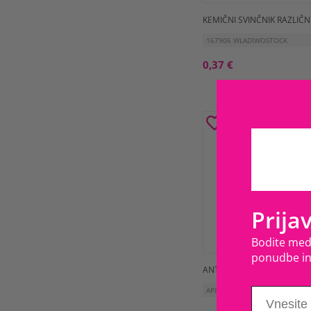
KEMIČNI SVINČNIK RAZLIČ
167906 WLADIWOSTOCK
0,37 €
Prija
Bodite med 
ponudbe in
ANTIBAKTERIJSKI KEMIČNI 
AP810456-01 WUMPY