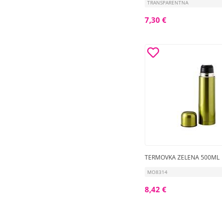
TRANSPARENTNA
7,30 €
TERMOVKA ZELENA 500ML
MO8314
8,42 €