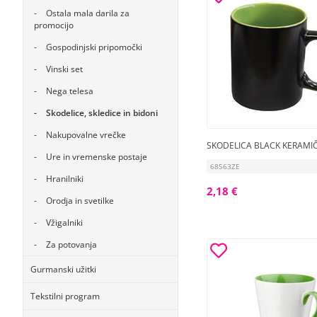
Ostala mala darila za
promocijo
Gospodinjski pripomočki
Vinski set
Nega telesa
Skodelice, skledice in bidoni
Nakupovalne vrečke
SKODELICA BLACK KERAMI
Ure in vremenske postaje
68563ZE
Hranilniki
2,18 €
Orodja in svetilke
Vžigalniki
Za potovanja
Gurmanski užitki
Tekstilni program