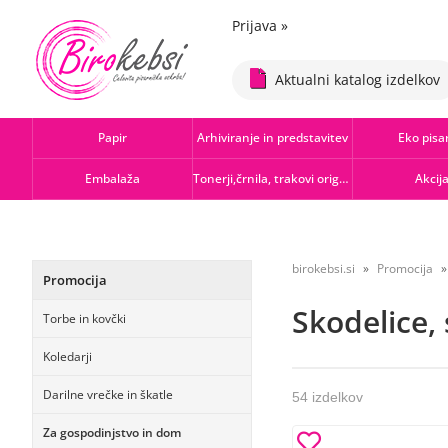
Prijava
»
Aktualni katalog izdelkov
Papir
Arhiviranje in predstavitev
Eko pisa
Embalaža
Tonerji,črnila, trakovi orig.-rec.
Akcij
birokebsi.si
Promocija
Promocija
Skodelice, 
Torbe in kovčki
Koledarji
Darilne vrečke in škatle
54 izdelkov
Za gospodinjstvo in dom