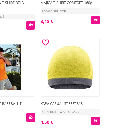
 T-SHIRT BELA
MAJICA T-SHIRT COMFORT 160g
900000 BULLDOR
baž
3,48 €
T BASEBALL T
KAPA CASUAL STREETEAR
SORTIRANE BARVE 03.6577
4,50 €