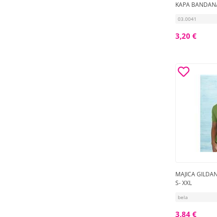
KAPA BANDAN
03.0041
3,20 €
MAJICA GILDAN
S- XXL
bela
3,84 €