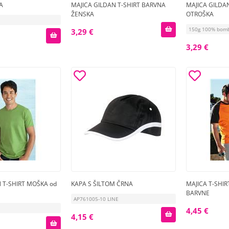
A
MAJICA GILDAN T-SHIRT BARVNA
MAJICA GILDAN
ŽENSKA
OTROŠKA
150g 100% bom
3,29 €
3,29 €
 T-SHIRT MOŠKA od
KAPA S ŠILTOM ČRNA
MAJICA T-SHIR
BARVNE
AP761005-10 LINE
4,45 €
4,15 €