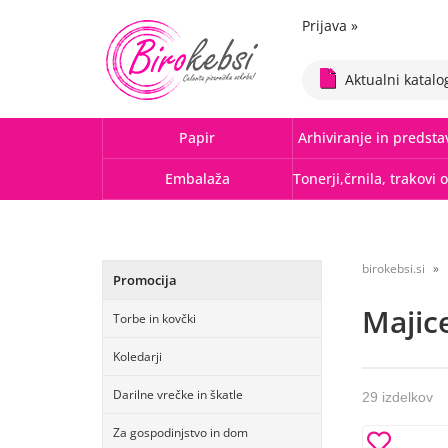
Prijava
»
Aktualni katalo
Papir
Arhiviranje in predsta
Embalaža
birokebsi.si
Promocija
Majic
Torbe in kovčki
Koledarji
Darilne vrečke in škatle
29 izdelkov
Za gospodinjstvo in dom