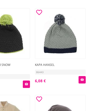
R SNOW
KAPA HANSEL
86443
6,08 €