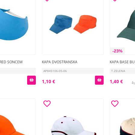
-23%
 PRED SONCEM
KAPA DVOSTRANSKA
KAPA BASE B
AP845106-05-06
T.ZELENA
1,10 €
1,40 €
1,