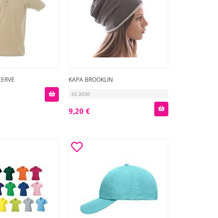
CERVE
KAPA BROOKLIN
33.3030
9,20 €