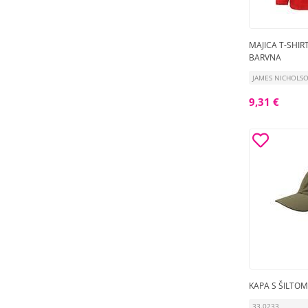
MAJICA T-SHIR
BARVNA
JAMES NICHOLS
9,31 €
KAPA S ŠILTO
33.0233