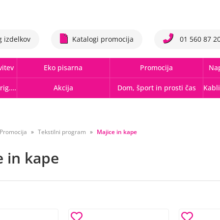
g izdelkov
Katalogi promocija
01 560 87 2
vitev
Eko pisarna
Promocija
Nap
Tonerji,črnila, trakovi orig.-rec.
Akcija
Dom, šport in prosti čas
Promocija
Tekstilni program
Majice in kape
e in kape