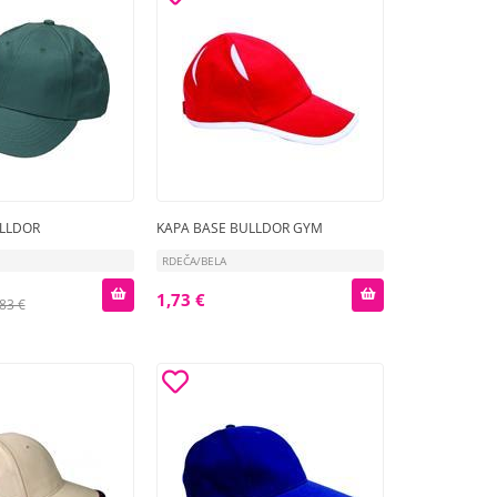
ULLDOR
KAPA BASE BULLDOR GYM
RDEČA/BELA
1,73 €
83 €