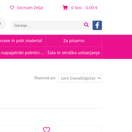
Seznam želja
0
0,00
0
rave in potr.material
Za pisarno
Kabli-napajalniki-polnilci-hubi
Šola in otroško ustvarjanje
Razvrsti po: