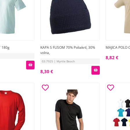
T 180g
KAPA S FLISOM 70% Poliakril, 30%
MAJICA POLO 
volna,
8,82 €
03.7925 | Myrtle Beach
8,30 €