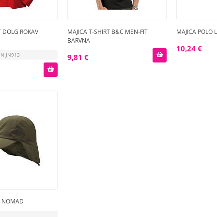
T DOLG ROKAV
MAJICA T-SHIRT B&C MEN-FIT
MAJICA POLO L
BARVNA
10,24 €
ON JN913
9,81 €
M NOMAD